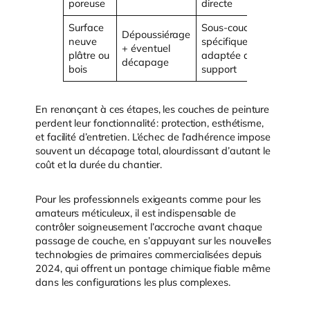
poreuse
directe
Surface
Sous-couche
Accroc
Dépoussiérage
neuve
spécifique
durable
+ éventuel
plâtre ou
adaptée au
résista
décapage
bois
support
aux cho
En renonçant à ces étapes, les couches de peinture
perdent leur fonctionnalité : protection, esthétisme,
et facilité d’entretien. L’échec de l’adhérence impose
souvent un décapage total, alourdissant d’autant le
coût et la durée du chantier.
Pour les professionnels exigeants comme pour les
amateurs méticuleux, il est indispensable de
contrôler soigneusement l’accroche avant chaque
passage de couche, en s’appuyant sur les nouvelles
technologies de primaires commercialisées depuis
2024, qui offrent un pontage chimique fiable même
dans les configurations les plus complexes.