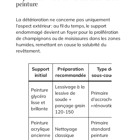
peinture
La détérioration ne concerne pas uniquement
l’aspect extérieur : au fil du temps, le support
endommagé devient un foyer pour la prolifération
de champignons ou de moisissures dans les zones
humides, remettant en cause la salubrité du
revêtement.
Support
Préparation
Type de
Résult
initial
recommandée
sous-couche
atten
Lessivage à la
Adhére
Peinture
lessive de
Primaire
mécani
glycéro
soude +
d’accrochage
et
lisse et
ponçage grain
« rénovation »
chimiq
brillante
120-150
optimal
Peinture
Primaire
acrylique
Nettoyage
standard ou
Adhére
ancienne
classique
peinture
naturell