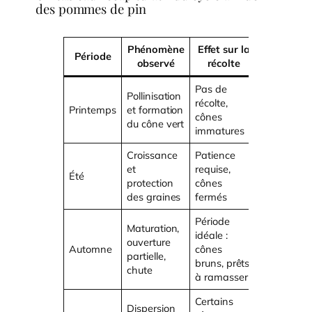
des pommes de pin
Phénomène
Effet sur la
Période
observé
récolte
Pas de
Pollinisation
récolte,
Printemps
et formation
cônes
du cône vert
immatures
Croissance
Patience
et
requise,
Été
protection
cônes
des graines
fermés
Période
Maturation,
idéale :
ouverture
Automne
cônes
partielle,
bruns, prêts
chute
à ramasser
Certains
Dispersion