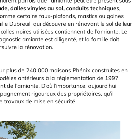
orent parfois que l’amiante peut être présent sous
de, dalles vinyles au sol, conduits techniques
,
comme certains faux-plafonds, mastics ou gaines
lle Dubreuil, qui découvre en rénovant le sol de leur
olles noires utilisées contiennent de l’amiante. Le
nostic amiante est diligenté, et la famille doit
uivre la rénovation.
 Sur plus de 240 000 maisons Phénix construites en
 modèles antérieurs à la réglementation de 1997
 de l’amiante. D’où l’importance, aujourd’hui,
mpagnement rigoureux des propriétaires, qu’il
e travaux de mise en sécurité.