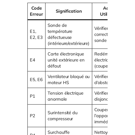
Code
Actions
Signification
Erreur
Utilisateur
Sonde de
Vérifier/brancher
E1,
température
R
correctement la
E2, E3
défectueuse
s
sonde
(intérieure/extérieure)
Carte électronique
Redémarrage
D
E4
unité extérieure en
électrique
r
défaut
(couper 10 min.)
Ventilateur bloqué ou
Vérifier absence
E5, E6
R
moteur HS
d’obstacle
Tension électrique
Vérifier
V
P1
anormale
disjoncteur
a
Couper
Surintensité du
P2
l’appareil
I
compresseur
immédiatement
Surchauffe
Nettoyer filtres à
V