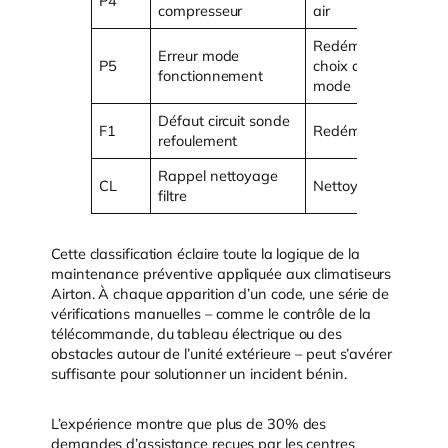
P4
compresseur
air
r
Redémarrage et
Erreur mode
V
P5
choix du bon
fonctionnement
d
mode
Défaut circuit sonde
C
F1
Redémarrage
refoulement
s
Rappel nettoyage
CL
Nettoyer filtres
–
filtre
Cette classification éclaire toute la logique de la
maintenance préventive appliquée aux climatiseurs
Airton. À chaque apparition d’un code, une série de
vérifications manuelles – comme le contrôle de la
télécommande, du tableau électrique ou des
obstacles autour de l’unité extérieure – peut s’avérer
suffisante pour solutionner un incident bénin.
L’expérience montre que plus de 30% des
demandes d’assistance reçues par les centres