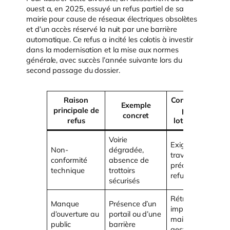
ouest a, en 2025, essuyé un refus partiel de sa
mairie pour cause de réseaux électriques obsolètes
et d’un accès réservé la nuit par une barrière
automatique. Ce refus a incité les colotis à investir
dans la modernisation et la mise aux normes
générale, avec succès l’année suivante lors du
second passage du dossier.
Raison
Conséquence
Exemple
principale de
pour le
concret
refus
lotissement
Voirie
Exigence de
Non-
dégradée,
travaux
conformité
absence de
préalables ou
technique
trottoirs
refus
sécurisés
Rétrocession
Manque
Présence d’un
impossible,
d’ouverture au
portail ou d’une
maintien en
public
barrière
gestion ASL